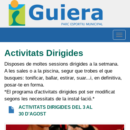
Vés
al
contingut
Togg
navig
Activitats Dirigides
Disposes de moltes sessions dirigides a la setmana.
A les sales o a la piscina, segur que trobes el que
busques: tonificar, ballar, estirar, suar...i, en definitiva,
posar-te en forma.
*El programa d'activitats dirigides pot ser modificat
segons les necessitats de la instal·lació.*
ACTIVITATS DIRIGIDES DEL 3 AL
131.09 KB
30 D'AGOST