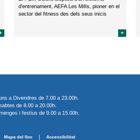
d'entrenament, AEFA Les Mills, pioner en el
sector del fitness des dels seus inicis
+
+
luns a Divendres de 7.00 a 23.00h.
sabtes de 8.00 a 20.00h.
menges i festius de 9.00 a 15.00h.
|
Mapa del lloc
Accessibilitat