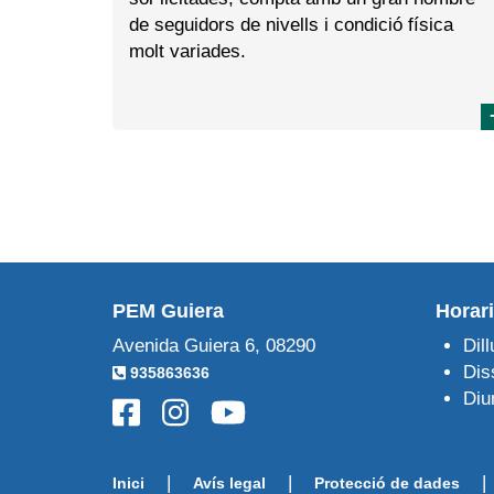
de seguidors de nivells i condició física
molt variades.
PEM Guiera
Horari
Avenida Guiera 6, 08290
Dil
Dis
935863636
Diu
|
|
|
Inici
Avís legal
Protecció de dades