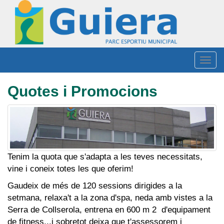
Vés
al
contingut
Togg
navig
Quotes i Promocions
Tenim la quota que s'adapta a les teves necessitats,
vine i coneix totes les que oferim!
Gaudeix de més de 120 sessions dirigides a la
setmana, relaxa't a la zona d'spa, neda amb vistes a la
Serra de Collserola, entrena en 600 m 2 d'equipament
de fitness...i sobretot deixa que t'assessorem i